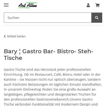
Möbel Serien
Bary ¦ Gastro Bar- Bistro- Steh-
Tische
Gastro Tische sind das Herzstück jeder professionellen
Einrichtung. Ob im Restaurant, Café, Bistro, Hotel oder in der
Kantine – sie müssen nicht nur optisch überzeugen, sondern
auch höchsten Belastungen im täglichen Einsatz standhalten.
In unserem Onlineshop finden Sie eine große Auswahl an
langlebigen, pflegeleichten und designstarken Tischen für
den professionellen Gastronomiebereich.Unsere Gastro
Tische verbinden Funktionalität mit modernem Design und