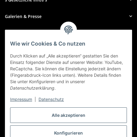
Galerien & Presse
Zahlungsmethoden
Wie wir Cookies & Co nutzen
Durch Klicken auf „Alle akzeptieren“ gestatten Sie den
Einsatz folgender Dienste auf unserer Website: YouTube,
ReCaptcha. Sie können die Einstellung jederzeit ändern
(Fingerabdruck-Icon links unten). Weitere Details finden
Sie unter
Konfigurieren
und in unserer
Datenschutzerklärung
.
Impressum
|
Datenschutz
Alle akzeptieren
Widerrufbutton
Konfigurieren