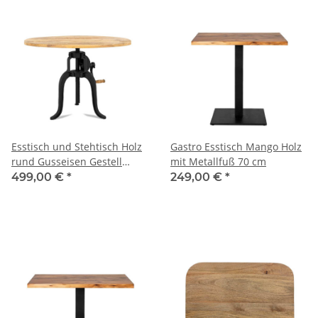
Esstisch und Stehtisch Holz
Gastro Esstisch Mango Holz
rund Gusseisen Gestell
mit Metallfuß 70 cm
höhenverstellbar
499,00 €
*
249,00 €
*