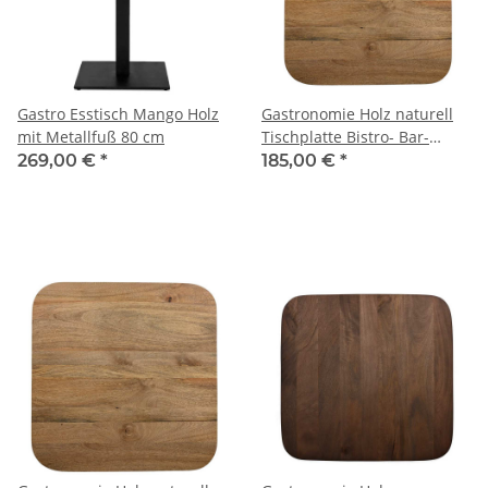
Gastro Esstisch Mango Holz
Gastronomie Holz naturell
mit Metallfuß 80 cm
Tischplatte Bistro- Bar-
Stehtisch 70 cm
269,00 €
*
185,00 €
*