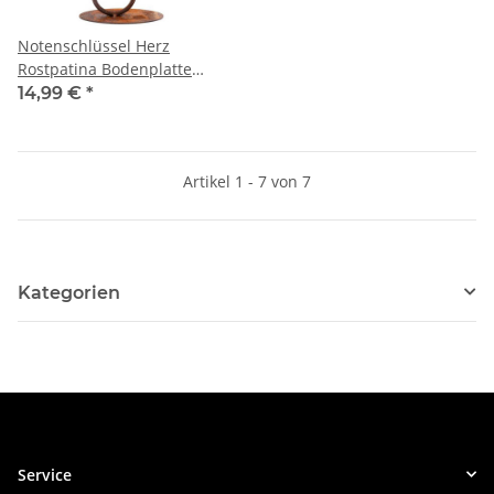
Notenschlüssel Herz
Rostpatina Bodenplatte
Musik Liebe
14,99 €
*
Artikel 1 - 7 von 7
Kategorien
Service