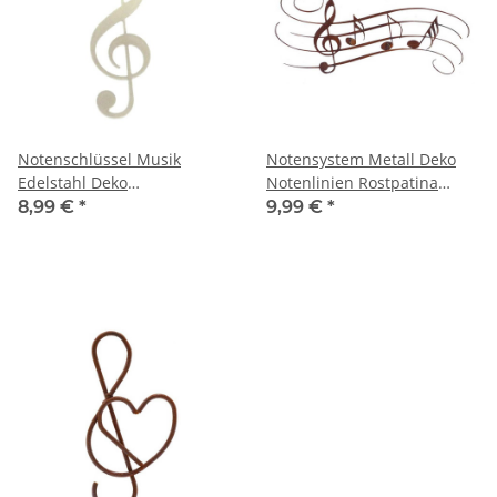
Notenschlüssel Musik
Notensystem Metall Deko
Edelstahl Deko
Notenlinien Rostpatina
handgeschliffen
filigran
8,99 €
*
9,99 €
*