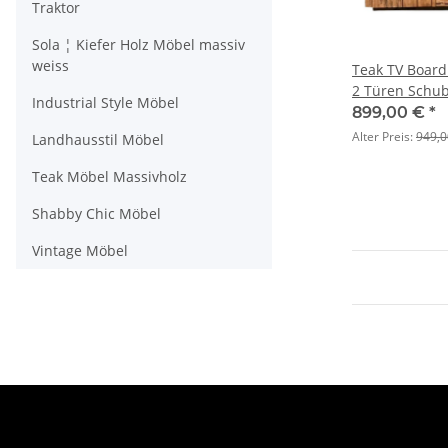
Traktor
Sola ¦ Kiefer Holz Möbel massiv
weiss
Teak TV Board
2 Türen Schu
Industrial Style Möbel
899,00 €
*
Alter Preis:
949,0
Landhausstil Möbel
Teak Möbel Massivholz
Shabby Chic Möbel
Vintage Möbel