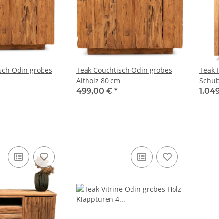
isch Odin grobes
Teak Couchtisch Odin grobes
Teak 
Altholz 80 cm
Schu
Altho
499,00 €
*
1.04