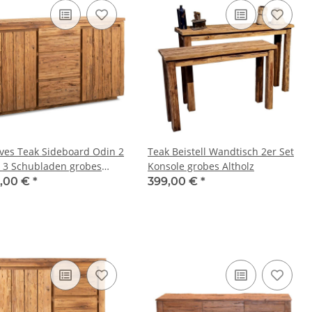
ves Teak Sideboard Odin 2
Teak Beistell Wandtisch 2er Set
 3 Schubladen grobes
Konsole grobes Altholz
lz 150 cm
9,00 €
*
399,00 €
*