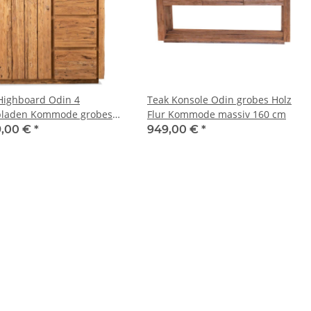
Highboard Odin 4
Teak Konsole Odin grobes Holz
bladen Kommode grobes
Flur Kommode massiv 160 cm
lz 120 cm
9,00 €
*
949,00 €
*