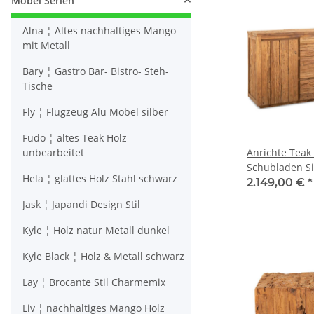
Möbel Serien
Alna ¦ Altes nachhaltiges Mango
mit Metall
Bary ¦ Gastro Bar- Bistro- Steh-
Tische
Fly ¦ Flugzeug Alu Möbel silber
Fudo ¦ altes Teak Holz
unbearbeitet
Anrichte Teak
Schubladen S
Hela ¦ glattes Holz Stahl schwarz
Altholz 200 c
2.149,00 €
*
Jask ¦ Japandi Design Stil
Kyle ¦ Holz natur Metall dunkel
Kyle Black ¦ Holz & Metall schwarz
Lay ¦ Brocante Stil Charmemix
Liv ¦ nachhaltiges Mango Holz