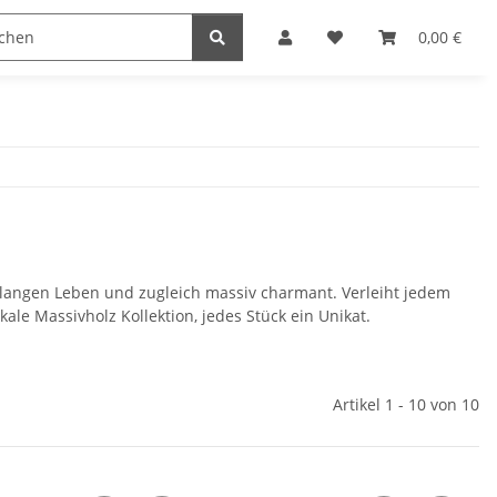
naccessoires
Edelstahl Schmuck
Möbel Serien
0,00 €
t langen Leben und zugleich massiv charmant. Verleiht jedem
le Massivholz Kollektion, jedes Stück ein Unikat.
Artikel 1 - 10 von 10