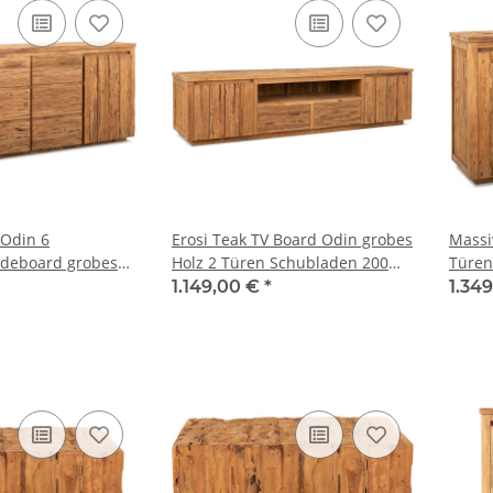
 Odin 6
Erosi Teak TV Board Odin grobes
Massi
ideboard grobes
Holz 2 Türen Schubladen 200
Türen
m
cm
Altho
1.149,00 €
*
1.34