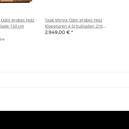
 Odin grobes Holz
Teak Vitrine Odin grobes Holz
blade 150 cm
Klapptüren 4 Schubladen 210
cm
2.949,00 €
*
0 €