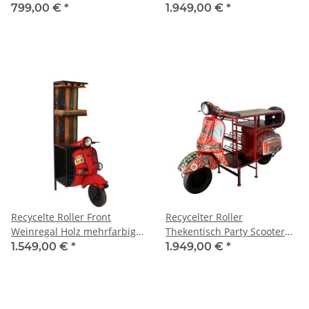
799,00 €
*
1.949,00 €
*
Recycelte Roller Front
Recycelter Roller
Weinregal Holz mehrfarbig
Thekentisch Party Scooter
Barschrank
mehrfarbig
1.549,00 €
*
1.949,00 €
*