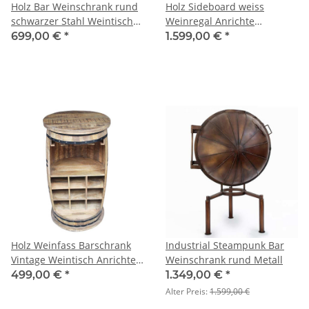
Holz Bar Weinschrank rund
Holz Sideboard weiss
schwarzer Stahl Weintisch
Weinregal Anrichte
110 cm
Landhausstil 160cm
699,00 €
*
1.599,00 €
*
Holz Weinfass Barschrank
Industrial Steampunk Bar
Vintage Weintisch Anrichte
Weinschrank rund Metall
mit Glashaltern
499,00 €
*
1.349,00 €
*
Alter Preis:
1.599,00 €