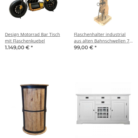
Design Motorrad Bar Tisch
Flaschenhalter industrial
mit Flaschenkuebel
aus alten Bahnschwellen 70
cm
1.149,00 €
*
99,00 €
*