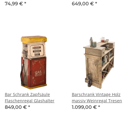
Hand Pflug
74,99 €
*
649,00 €
*
Bar Schrank Zapfsäule
Barschrank Vintage Holz
Flaschenregal Glashalter
massiv Weinregal Tresen
849,00 €
*
1.099,00 €
*