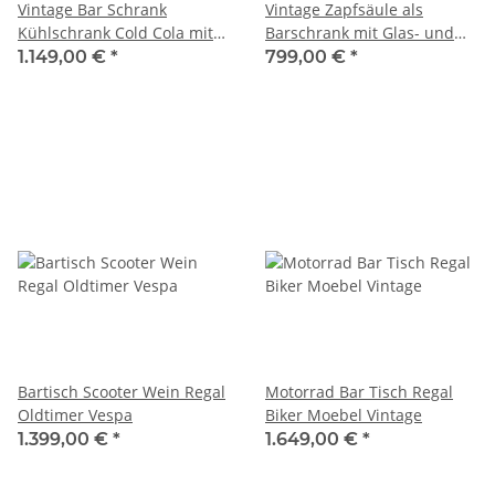
Vintage Bar Schrank
Vintage Zapfsäule als
Kühlschrank Cold Cola mit
Barschrank mit Glas- und
Flaschenöffner
Flaschenhalter
1.149,00 €
*
799,00 €
*
Bartisch Scooter Wein Regal
Motorrad Bar Tisch Regal
Oldtimer Vespa
Biker Moebel Vintage
1.399,00 €
*
1.649,00 €
*