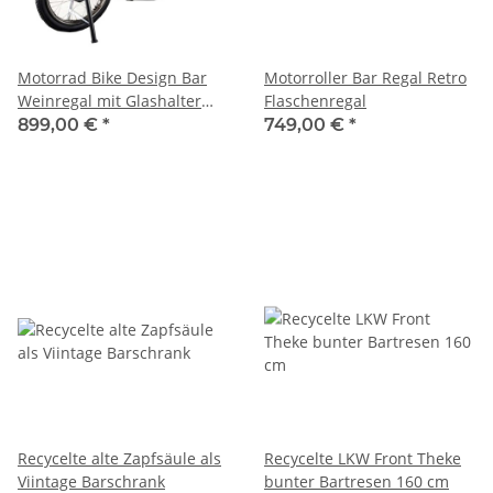
Motorrad Bike Design Bar
Motorroller Bar Regal Retro
Weinregal mit Glashalter
Flaschenregal
183 cm
899,00 €
*
749,00 €
*
Recycelte alte Zapfsäule als
Recycelte LKW Front Theke
Viintage Barschrank
bunter Bartresen 160 cm