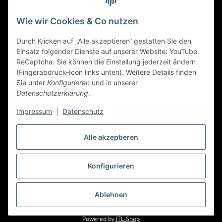
Zahlungsmethoden
Wie wir Cookies & Co nutzen
Durch Klicken auf „Alle akzeptieren“ gestatten Sie den
Einsatz folgender Dienste auf unserer Website: YouTube,
ReCaptcha. Sie können die Einstellung jederzeit ändern
(Fingerabdruck-Icon links unten). Weitere Details finden
Sie unter
Konfigurieren
und in unserer
Datenschutzerklärung
.
Impressum
|
Datenschutz
Alle akzeptieren
Widerrufbutton
Konfigurieren
* Alle Preise inkl. gesetzlicher USt., zzgl.
Versand
Ablehnen
© art-allee.de
Wir weisen ausdrücklich auf Patent, Marken- &
Urheberrechte der Objekte hin
Powered by
JTL-Shop