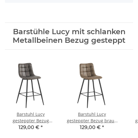
Barstühle Lucy mit schlanken
Metallbeinen Bezug gesteppt
Barstuhl Lucy
Barstuhl Lucy
gesteppter Bezug
gesteppter Bezug braun
g
Anthrazit schlanke
schlanke Metallbeine
129,00 €
*
129,00 €
*
Metallbeine