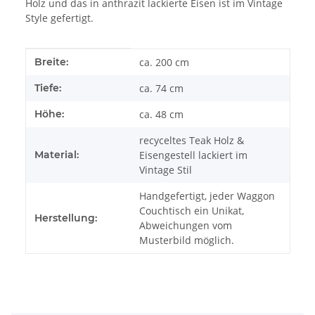
Holz und das in anthrazit lackierte Eisen ist im Vintage
Style gefertigt.
Produkteigenschaft
Wert
Breite:
ca. 200 cm
Tiefe:
ca. 74 cm
Höhe:
ca. 48 cm
recyceltes Teak Holz &
Material:
Eisengestell lackiert im
Vintage Stil
Handgefertigt, jeder Waggon
Couchtisch ein Unikat,
Herstellung:
Abweichungen vom
Musterbild möglich.