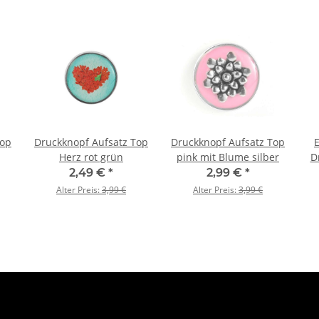
Top
Druckknopf Aufsatz Top
Druckknopf Aufsatz Top
Herz rot grün
pink mit Blume silber
D
2,49 €
*
2,99 €
*
Alter Preis:
3,99 €
Alter Preis:
3,99 €