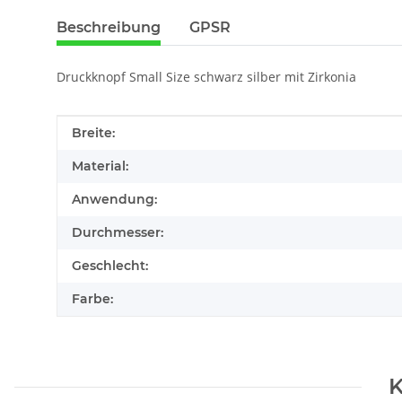
Beschreibung
GPSR
Druckknopf Small Size schwarz silber mit Zirkonia
Produkteigenschaft
Wert
Breite:
Material:
Anwendung:
Durchmesser:
Geschlecht:
Farbe:
K