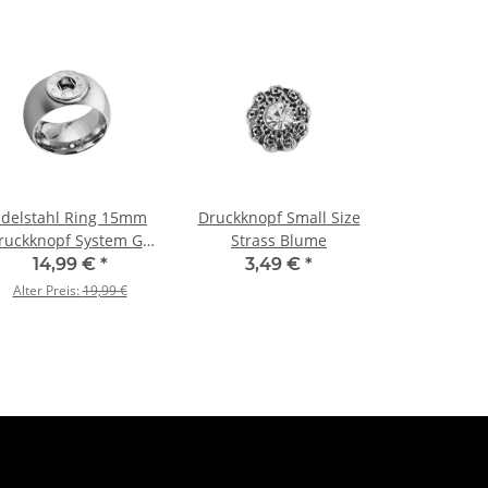
Edelstahl Ring 15mm
Druckknopf Small Size
ruckknopf System Gr.
Strass Blume
60
14,99 €
*
3,49 €
*
Alter Preis:
19,99 €