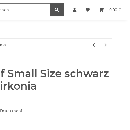
naccessoires
Edelstahl Schmuck
Möbel Serien
0,00 €
onia
 Small Size schwarz
Zirkonia
 Druckknopf