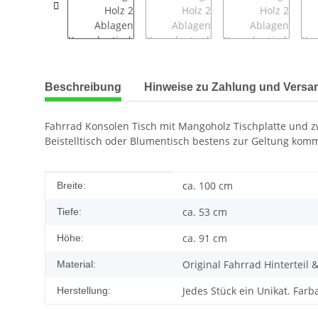
weitere Registerkarten anzeigen
Beschreibung
Hinweise zu Zahlung und Versa
Fahrrad Konsolen Tisch mit Mangoholz Tischplatte und zwe
Beistelltisch oder Blumentisch bestens zur Geltung kom
Produkteigenschaft
Wert
ca. 100 cm
Breite:
ca. 53 cm
Tiefe:
ca. 91 cm
Höhe:
Original Fahrrad Hinterteil 
Material:
Jedes Stück ein Unikat. Fa
Herstellung: