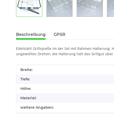
Beschreibung
GPSR
Edelstahl Grillspieße im 4er Set mit Rahmen Halterung.
ungewolltes Drehen, die Halterung hält das Grillgut übe
Produkteigenschaft
Wert
Breite:
Tiefe:
Höhe:
Material:
weitere Angaben: