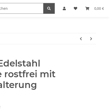
naccessoires
Edelstahl Schmuck
Möbel Serien
0,00 €
 Edelstahl
rostfrei mit
lterung
o