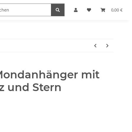
naccessoires
Edelstahl Schmuck
Möbel Serien
0,00 €
 Mondanhänger mit
tz und Stern