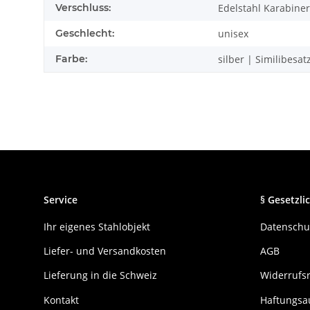
Verschluss:
Edelstahl Karabiner
Geschlecht:
unisex
Farbe:
silber | Similibesa
Service
§ Gesetzlic
Ihr eigenes Stahlobjekt
Datenschu
Liefer- und Versandkosten
AGB
Lieferung in die Schweiz
Widerrufs
Kontakt
Haftungsa