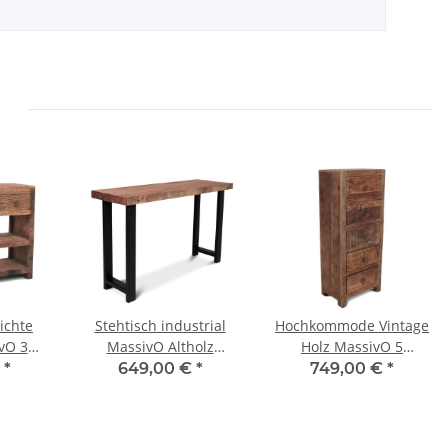
ichte
Stehtisch industrial
Hochkommode Vintage
vO 3
MassivO Altholz
Holz MassivO 5
20 cm
Tischplatte Bar 175cm
Schubladen 120cm
€
*
649,00 €
*
749,00 €
*