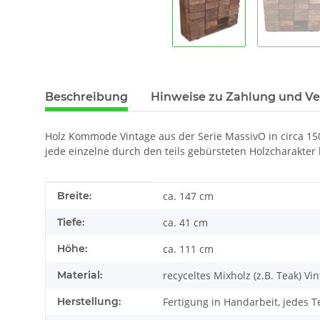
Beschreibung
Hinweise zu Zahlung und V
Holz Kommode Vintage aus der Serie MassivO in circa 15
jede einzelne durch den teils gebürsteten Holzcharakter h
Produkteigenschaft
Wert
Breite:
ca. 147 cm
Tiefe:
ca. 41 cm
Höhe:
ca. 111 cm
Material:
recyceltes Mixholz (z.B. Teak) Vi
Herstellung:
Fertigung in Handarbeit, jedes 