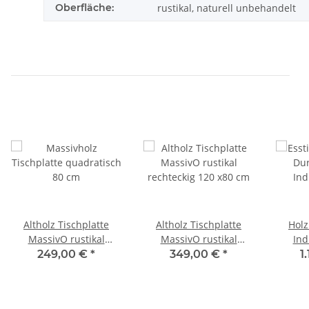
Oberfläche:
rustikal, naturell unbehandelt
Altholz Tischplatte
Altholz Tischplatte
Holz
MassivO rustikal
MassivO rustikal
Ind
quadratisch 80 cm
rechteckig 120 x80 cm
Ma
249,00 €
*
349,00 €
*
1