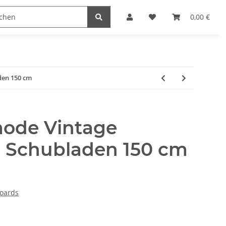
naccessoires
Edelstahl Schmuck
Möbel Serien
0,00 €
den 150 cm
ode Vintage
 Schubladen 150 cm
oards