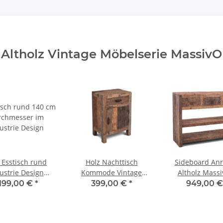
Altholz Vintage Möbelserie MassivO
 Esstisch rund
Holz Nachttisch
Sideboard Anr
ustrie Design
Kommode Vintage
Altholz Massi
ssivO 140 cm
MassivO Schublade
Schubladen 1
.199,00 €
*
399,00 €
*
949,00 
Klapptür