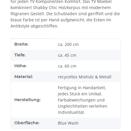
für jeden TV Komponenten Komfort. Das TV Moebel
kombiniert Shabby Chic Holzkorpus mit modernem
filigranen Gestell. Die Schubladen sind geriffelt und die
blaue Farbe ist per Hand aufgewischt, die Ecken im
Antikstyle abgeschliffen.
Produkteigenschaft
Wert
Breite:
ca. 200 cm
Tiefe:
ca. 45 cm
Höhe:
ca. 60 cm
Material:
recyceltes Mixholz & Metall
Fertigung in Handarbeit,
jedes Stück ein Unikat.
Herstellung:
Farbabweichungen und
Ungleichheiten verleihen
Individualität.
Oberfläche:
Blue Wash