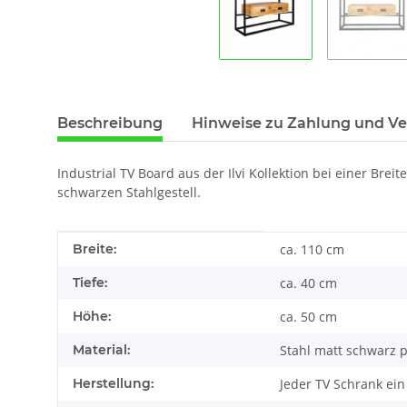
Beschreibung
Hinweise zu Zahlung und V
Industrial TV Board aus der Ilvi Kollektion bei einer B
schwarzen Stahlgestell.
Produkteigenschaft
Wert
Breite:
ca. 110 cm
Tiefe:
ca. 40 cm
Höhe:
ca. 50 cm
Material:
Stahl matt schwarz 
Herstellung:
Jeder TV Schrank ei