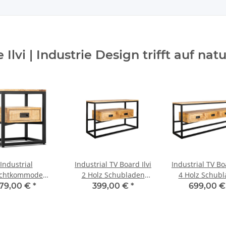
Ilvi | Industrie Design trifft auf nat
Industrial
Industrial TV Board Ilvi
Industrial TV Boa
chtkommode
2 Holz Schubladen
4 Holz Schub
stelltisch Holz
Metallrahmen 110 cm
Metallrahmen 
179,00 €
*
399,00 €
*
699,00 
Schublade
etallgestell