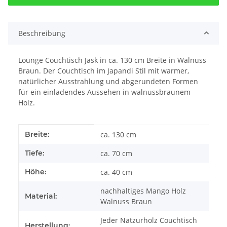
Beschreibung
Lounge Couchtisch Jask in ca. 130 cm Breite in Walnuss
Braun. Der Couchtisch im Japandi Stil mit warmer,
natürlicher Ausstrahlung und abgerundeten Formen
für ein einladendes Aussehen in walnussbraunem
Holz.
Produkteigenschaft
Wert
Breite:
ca. 130 cm
Tiefe:
ca. 70 cm
Höhe:
ca. 40 cm
nachhaltiges Mango Holz
Material:
Walnuss Braun
Jeder Natzurholz Couchtisch
Herstellung: