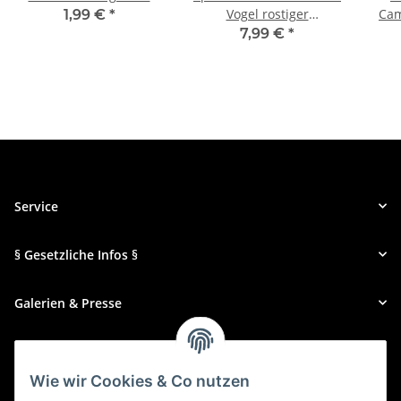
Vogel rostiger
Cam
1,99 €
*
Haussperling
7,99 €
*
Service
§ Gesetzliche Infos §
Galerien & Presse
Zahlungsmethoden
Wie wir Cookies & Co nutzen