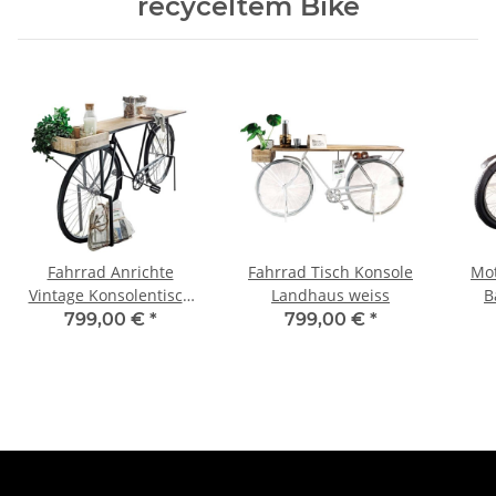
recyceltem Bike
Fahrrad Anrichte
Fahrrad Tisch Konsole
Mot
Vintage Konsolentisch
Landhaus weiss
B
185 cm
G
799,00 €
*
799,00 €
*