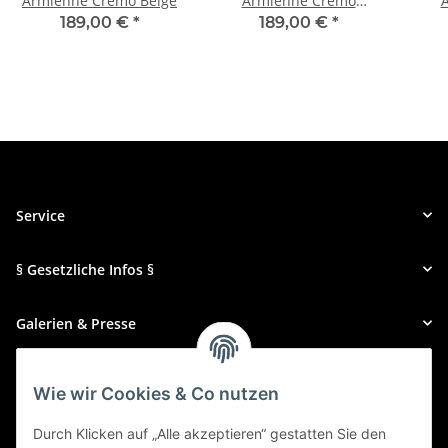
Armlehne Cremo Beige
Armlehne Cremo
Betongrau
189,00 €
*
189,00 €
*
Service
§ Gesetzliche Infos §
Galerien & Presse
Zahlungsmethoden
Wie wir Cookies & Co nutzen
Durch Klicken auf „Alle akzeptieren“ gestatten Sie den