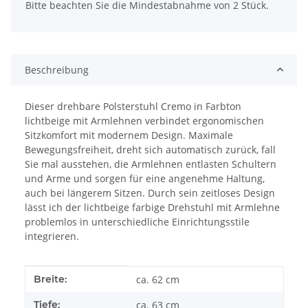
x
Bitte beachten Sie die Mindestabnahme von 2 Stück.
Beschreibung
Dieser drehbare Polsterstuhl Cremo in Farbton
lichtbeige mit Armlehnen verbindet ergonomischen
Sitzkomfort mit modernem Design. Maximale
Bewegungsfreiheit, dreht sich automatisch zurück, fall
Sie mal ausstehen, die Armlehnen entlasten Schultern
und Arme und sorgen für eine angenehme Haltung,
auch bei längerem Sitzen. Durch sein zeitloses Design
lässt ich der lichtbeige farbige Drehstuhl mit Armlehne
problemlos in unterschiedliche Einrichtungsstile
integrieren.
Produkteigenschaft
Wert
Breite:
ca. 62 cm
Tiefe:
ca. 63 cm