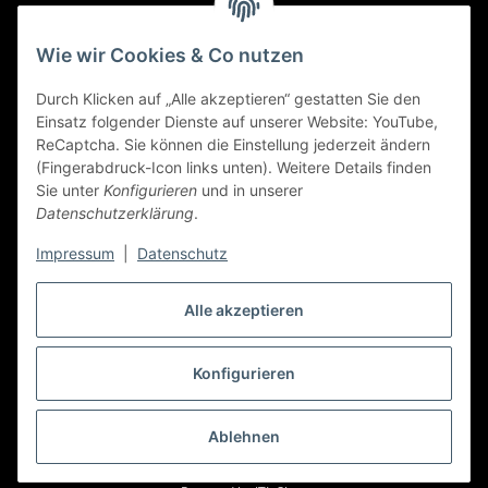
Zahlungsmethoden
Wie wir Cookies & Co nutzen
Durch Klicken auf „Alle akzeptieren“ gestatten Sie den
Einsatz folgender Dienste auf unserer Website: YouTube,
ReCaptcha. Sie können die Einstellung jederzeit ändern
(Fingerabdruck-Icon links unten). Weitere Details finden
Sie unter
Konfigurieren
und in unserer
Datenschutzerklärung
.
Impressum
|
Datenschutz
Alle akzeptieren
Widerrufbutton
Konfigurieren
* Alle Preise inkl. gesetzlicher USt., zzgl.
Versand
Ablehnen
© art-allee.de
Wir weisen ausdrücklich auf Patent, Marken- &
Urheberrechte der Objekte hin