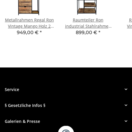
Metallrahmen Regal Ron
Raumteiler Ron
R
Vintage Mango Holz 2
industrial Stahlrahmen
Vi
Schubladen 188 cm
Holz Regal Bretter
vers
949,00 €
*
899,00 €
*
Service
§ Gesetzliche Infos §
Galerien & Presse