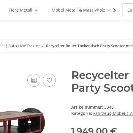
Tiere Metall
Möbel Metall & Massivholz
Woh
el ¦ Auto LKW Traktor
Recycelter Roller Thekentisch Party Scooter me
Recycelter 
Party Scoo
Artikelnummer:
3348
Kategorie:
Fahrzeug Möbel ¦ A
1.949,00 €