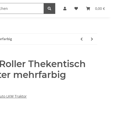
naccessoires
Edelstahl Schmuck
Möbel Serien
0,00 €
hrfarbig
Roller Thekentisch
ter mehrfarbig
uto LKW Traktor