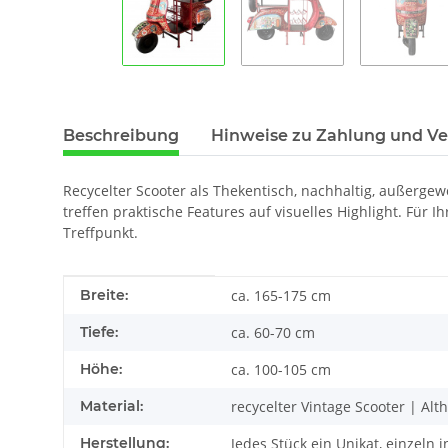
Beschreibung
Hinweise zu Zahlung und V
Recycelter Scooter als Thekentisch, nachhaltig, außergew
treffen praktische Features auf visuelles Highlight. Für 
Treffpunkt.
Produkteigenschaft
Wert
Breite:
ca. 165-175 cm
Tiefe:
ca. 60-70 cm
Höhe:
ca. 100-105 cm
Material:
recycelter Vintage Scooter | Alth
Herstellung:
Jedes Stück ein Unikat, einzel