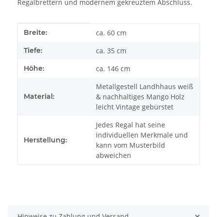
Regalbrettern und modernem gekreuztem Abschluss.
Produkteigenschaft
Wert
Breite:
ca. 60 cm
Tiefe:
ca. 35 cm
Höhe:
ca. 146 cm
Metallgestell Landhhaus weiß
Material:
& nachhaltiges Mango Holz
leicht Vintage gebürstet
Jedes Regal hat seine
individuellen Merkmale und
Herstellung:
kann vom Musterbild
abweichen
Hinweise zu Zahlung und Versand