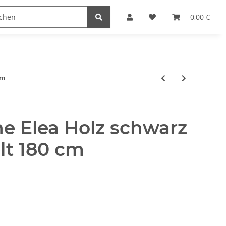
naccessoires
Edelstahl Schmuck
Möbel Serien
0,00 €
cm
ne Elea Holz schwarz
elt 180 cm