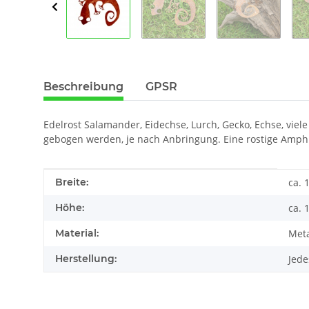
Beschreibung
GPSR
Edelrost Salamander, Eidechse, Lurch, Gecko, Echse, vie
gebogen werden, je nach Anbringung. Eine rostige Amphib
Produkteigenschaft
Wert
Breite:
ca.
Höhe:
ca.
Material:
Meta
Herstellung:
Jede