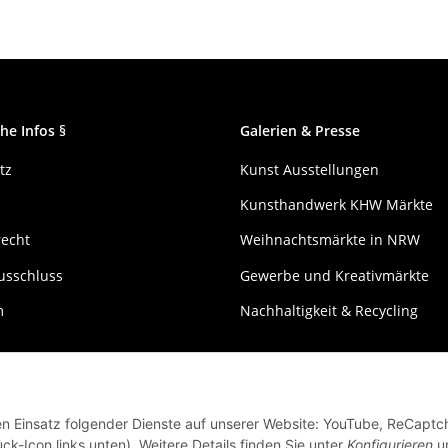
he Infos §
Galerien & Presse
tz
Kunst Ausstellungen
Kunsthandwerk KHW Märkte
recht
Weihnachtsmärkte in NRW
usschluss
Gewerbe und Kreativmärkte
m
Nachhaltigkeit & Recycling
den Einsatz folgender Dienste auf unserer Website: YouTube, ReCaptc
ck-Icon links unten). Weitere Details finden Sie unter
Konfigurieren
un