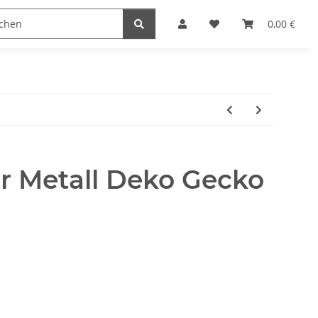
naccessoires
Edelstahl Schmuck
Möbel Serien
0,00 €
 Metall Deko Gecko