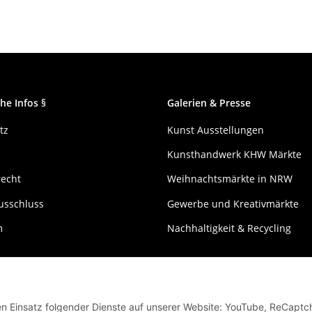
he Infos §
Galerien & Presse
tz
Kunst Ausstellungen
Kunsthandwerk KHW Märkte
recht
Weihnachtsmärkte in NRW
usschluss
Gewerbe und Kreativmärkte
m
Nachhaltigkeit & Recycling
den Einsatz folgender Dienste auf unserer Website: YouTube, ReCaptc