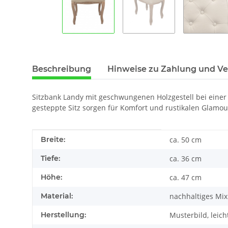
Beschreibung
Hinweise zu Zahlung und V
Sitzbank Landy mit geschwungenen Holzgestell bei einer 
gesteppte Sitz sorgen für Komfort und rustikalen Glamou
Produkteigenschaft
Wert
Breite:
ca. 50 cm
Tiefe:
ca. 36 cm
Höhe:
ca. 47 cm
Material:
nachhaltiges Mix
Herstellung:
Musterbild, leic