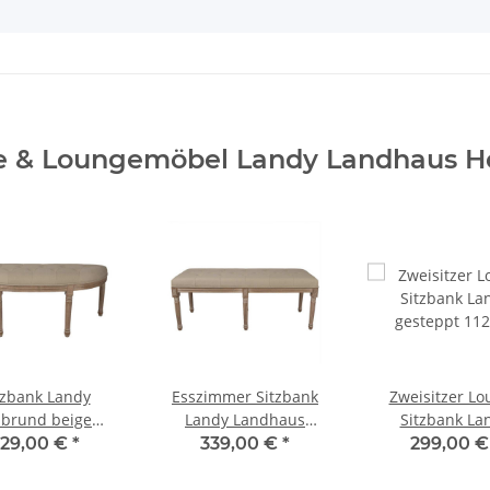
e & Loungemöbel Landy Landhaus Ho
tzbank Landy
Esszimmer Sitzbank
Zweisitzer L
lbrund beige
Landy Landhaus
Sitzbank La
gestell 125 cm
Holzbeine 122 cm
gesteppt 11
329,00 €
*
339,00 €
*
299,00 