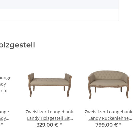
lzgestell
ounge
Zweisitzer Loungebank
Zweisitzer Loungebank
ndy
Landy Holzgestell Sitz
Landy Rückenlehne
2 cm
gesteppt 113 cm
gesteppt 104 cm
€
*
329,00 €
*
799,00 €
*