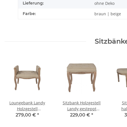
Lieferung:
ohne Deko
Farbe:
braun | beige
Sitzbänk
Loungebank Landy
Sitzbank Holzgestell
Si
Holzgestell
Landy gesteppt
ha
geschwungen Sitz
Landhausstil 50 cm
Holz
279,00 €
*
229,00 €
*
gesteppt 67 cm