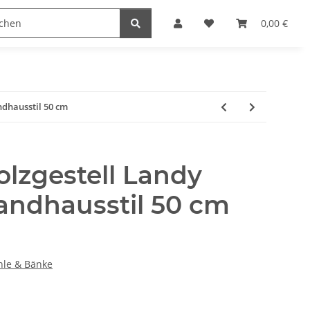
naccessoires
Edelstahl Schmuck
Möbel Serien
0,00 €
ndhausstil 50 cm
olzgestell Landy
andhausstil 50 cm
ühle & Bänke