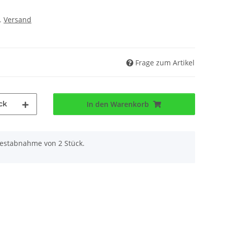
l.
Versand
Frage zum Artikel
ck
In den Warenkorb
destabnahme von 2 Stück.