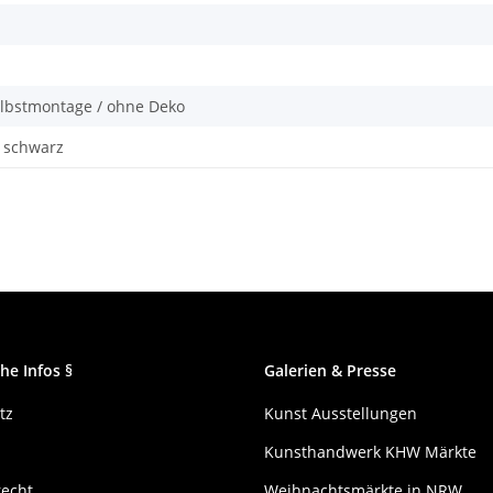
elbstmontage / ohne Deko
 schwarz
he Infos §
Galerien & Presse
tz
Kunst Ausstellungen
Kunsthandwerk KHW Märkte
recht
Weihnachtsmärkte in NRW