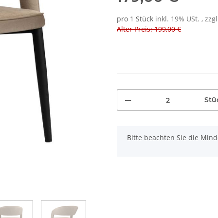
pro 1 Stück
inkl. 19% USt. , zzg
Alter Preis: 199,00 €
Stü
x
Bitte beachten Sie die Min