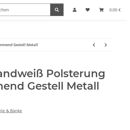
naccessoires
Edelstahl Schmuck
Möbel Serien
0,00 €
mmend Gestell Metall
Sandweiß Polsterung
nd Gestell Metall
ühle & Bänke