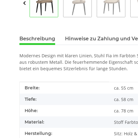
Beschreibung
Hinweise zu Zahlung und V
Modernes Design mit klaren Linien, Stuhl Fia im Farbto
aus robustem Metall. Die feuerhemmende Eigenschaft sor
bietet ein bequemes Sitzerlebnis für lange Stunden.
Produkteigenschaft
Wert
Breite:
ca. 55 cm
Tiefe:
ca. 58 cm
Höhe:
ca. 78 cm
Material:
Stoff Farbt
Herstellung:
Sitz: Holz 