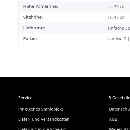
Höhe Armlehne:
ca. 70 cm
Sitzhöhe:
ca. 48 cm
Lieferung:
einfache S
Farbe:
sandweiß |
Service
§ Gesetzlic
Ihr eigenes Stahlobjekt
Datenschu
Liefer- und Versandkosten
AGB
Lieferung in die Schweiz
Widerrufs