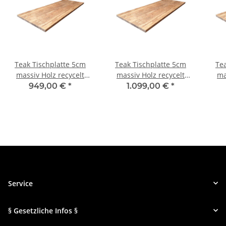
Teak Tischplatte 5cm
Teak Tischplatte 5cm
Te
massiv Holz recycelt
massiv Holz recycelt
ma
rechteckig 180 cm
rechteckig 200 cm
r
949,00 €
*
1.099,00 €
*
Service
§ Gesetzliche Infos §