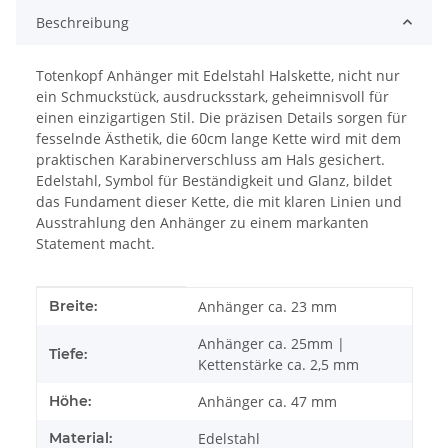
Beschreibung
Totenkopf Anhänger mit Edelstahl Halskette, nicht nur
ein Schmuckstück, ausdrucksstark, geheimnisvoll für
einen einzigartigen Stil. Die präzisen Details sorgen für
fesselnde Ästhetik, die 60cm lange Kette wird mit dem
praktischen Karabinerverschluss am Hals gesichert.
Edelstahl, Symbol für Beständigkeit und Glanz, bildet
das Fundament dieser Kette, die mit klaren Linien und
Ausstrahlung den Anhänger zu einem markanten
Statement macht.
Produkteigenschaft
Wert
Breite:
Anhänger ca. 23 mm
Anhänger ca. 25mm |
Tiefe:
Kettenstärke ca. 2,5 mm
Höhe:
Anhänger ca. 47 mm
Material:
Edelstahl