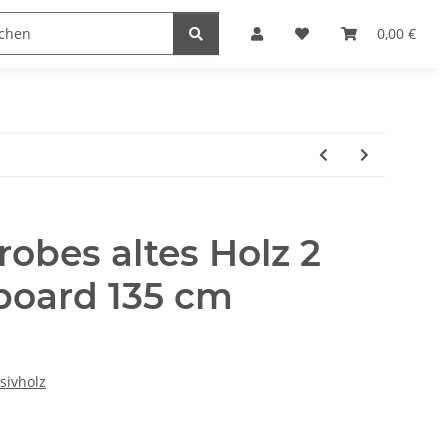
naccessoires
Edelstahl Schmuck
Möbel Serien
0,00 €
obes altes Holz 2
board 135 cm
sivholz