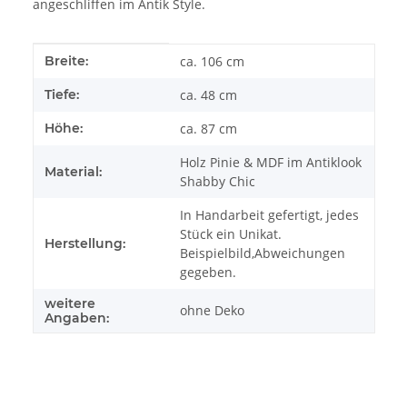
angeschliffen im Antik Style.
Produkteigenschaft
Wert
Breite:
ca. 106 cm
Tiefe:
ca. 48 cm
Höhe:
ca. 87 cm
Holz Pinie & MDF im Antiklook
Material:
Shabby Chic
In Handarbeit gefertigt, jedes
Stück ein Unikat.
Herstellung:
Beispielbild,Abweichungen
gegeben.
weitere
ohne Deko
Angaben: