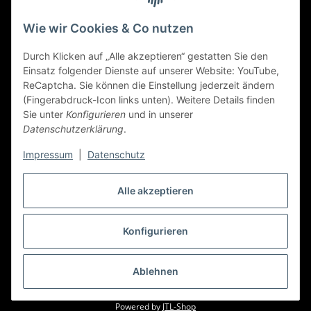
Zahlungsmethoden
Wie wir Cookies & Co nutzen
Durch Klicken auf „Alle akzeptieren“ gestatten Sie den
Einsatz folgender Dienste auf unserer Website: YouTube,
ReCaptcha. Sie können die Einstellung jederzeit ändern
(Fingerabdruck-Icon links unten). Weitere Details finden
Sie unter
Konfigurieren
und in unserer
Datenschutzerklärung
.
Impressum
|
Datenschutz
Alle akzeptieren
Widerrufbutton
Konfigurieren
* Alle Preise inkl. gesetzlicher USt., zzgl.
Versand
Ablehnen
© art-allee.de
Wir weisen ausdrücklich auf Patent, Marken- &
Urheberrechte der Objekte hin
Powered by
JTL-Shop