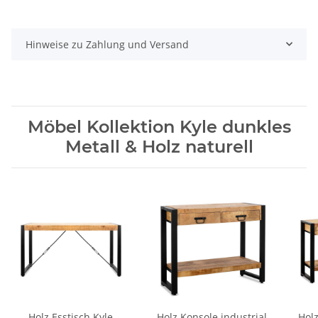
Hinweise zu Zahlung und Versand
Möbel Kollektion Kyle dunkles
Metall & Holz naturell
Holz Esstisch Kyle
Holz Konsole industrial
Holz