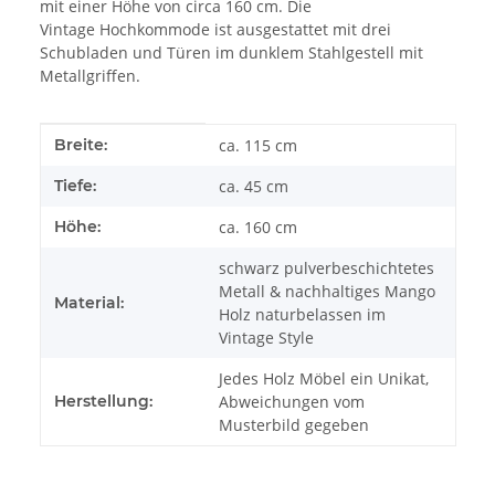
mit einer Höhe von circa 160 cm. Die
Vintage Hochkommode ist ausgestattet mit drei
Schubladen und Türen im dunklem Stahlgestell mit
Metallgriffen.
Produkteigenschaft
Wert
Breite:
ca. 115 cm
Tiefe:
ca. 45 cm
Höhe:
ca. 160 cm
schwarz pulverbeschichtetes
Metall & nachhaltiges Mango
Material:
Holz naturbelassen im
Vintage Style
Jedes Holz Möbel ein Unikat,
Herstellung:
Abweichungen vom
Musterbild gegeben