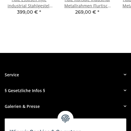
industrial Stahlgestell
Metallrahmen Flurtisch
Meta
Mango natur 140 cm
2 Schubladen 120 cm
3 
399,00 €
*
269,00 €
*
Service
§ Gesetzliche Infos §
Galerien & Presse
Zahlungsmethoden