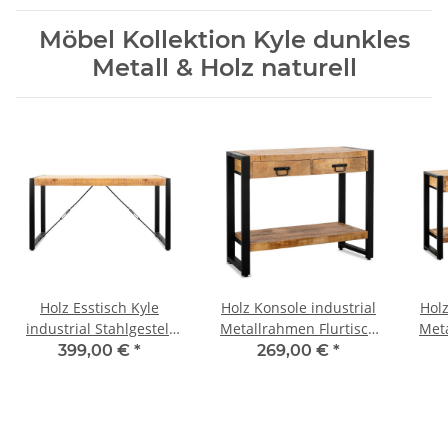
Möbel Kollektion Kyle dunkles
Metall & Holz naturell
Holz Esstisch Kyle
Holz Konsole industrial
Holz
industrial Stahlgestell
Metallrahmen Flurtisch
Meta
Mango natur 140 cm
2 Schubladen 120 cm
3 
399,00 €
*
269,00 €
*