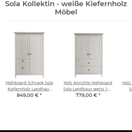
Sola Kollektin - weiße Kiefernholz
Möbel
Highboard Schrank Sola
Holz Anrichte Highboard
Holz
Kiefernholz Landhaus
Sola Landhaus weiss 150
S
weiss 150 cm
cm
849,00 €
*
779,00 €
*