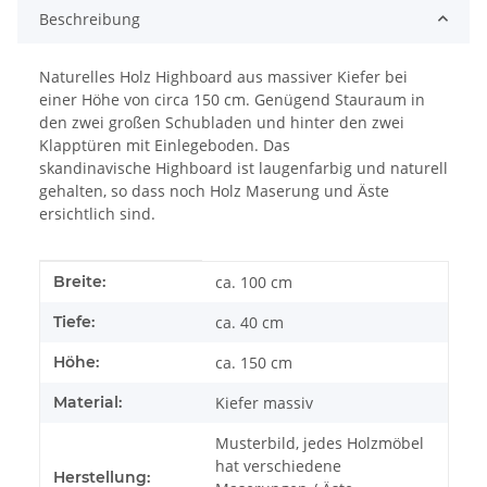
Beschreibung
Naturelles Holz Highboard aus massiver Kiefer bei
einer Höhe von circa 150 cm. Genügend Stauraum in
den zwei großen Schubladen und hinter den zwei
Klapptüren mit Einlegeboden. Das
skandinavische Highboard ist laugenfarbig und naturell
gehalten, so dass noch Holz Maserung und Äste
ersichtlich sind.
Produkteigenschaft
Wert
Breite:
ca. 100 cm
Tiefe:
ca. 40 cm
Höhe:
ca. 150 cm
Material:
Kiefer massiv
Musterbild, jedes Holzmöbel
hat verschiedene
Herstellung: