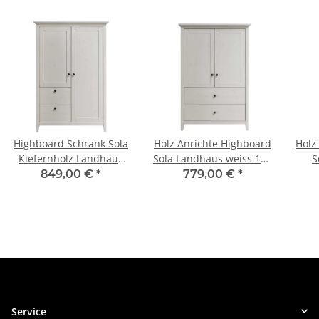
Highboard Schrank Sola
Holz Anrichte Highboard
Holz
Kiefernholz Landhaus
Sola Landhaus weiss 150
S
weiss 150 cm
cm
849,00 €
*
779,00 €
*
Service