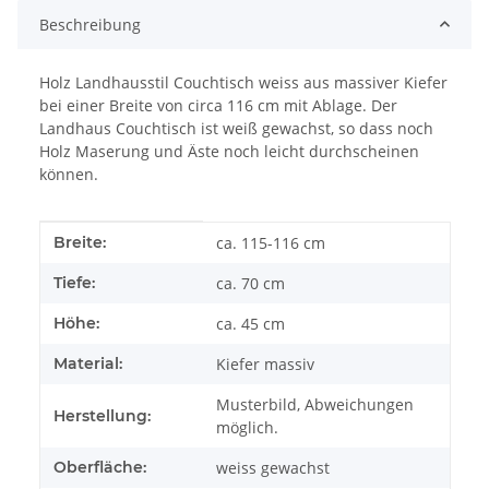
Beschreibung
Holz Landhausstil Couchtisch weiss aus massiver Kiefer
bei einer Breite von circa 116 cm mit Ablage. Der
Landhaus Couchtisch ist weiß gewachst, so dass noch
Holz Maserung und Äste noch leicht durchscheinen
können.
Produkteigenschaft
Wert
Breite:
ca. 115-116 cm
Tiefe:
ca. 70 cm
Höhe:
ca. 45 cm
Material:
Kiefer massiv
Musterbild, Abweichungen
Herstellung:
möglich.
Oberfläche:
weiss gewachst