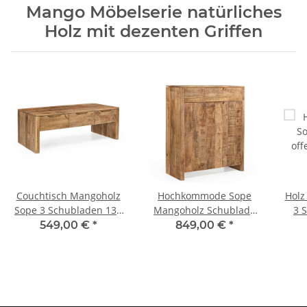
Mango Möbelserie natürliches
Holz mit dezenten Griffen
Couchtisch Mangoholz
Hochkommode Sope
Holz
Sope 3 Schubladen 130
Mangoholz Schublade
3 
cm
115 cm
549,00 €
*
849,00 €
*