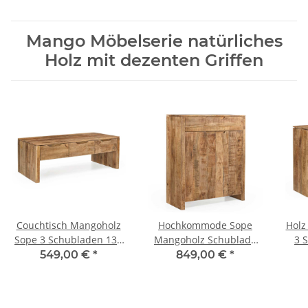
Mango Möbelserie natürliches
Holz mit dezenten Griffen
Couchtisch Mangoholz
Hochkommode Sope
Holz
Sope 3 Schubladen 130
Mangoholz Schublade
3 
cm
115 cm
549,00 €
*
849,00 €
*