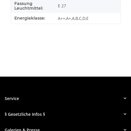
Fassung
E 27
Leuchtmittel:
Energieklasse:
A++,A+,A,B,C,D,E
Service
§ Gesetzliche Infos §
Galerien & Presse